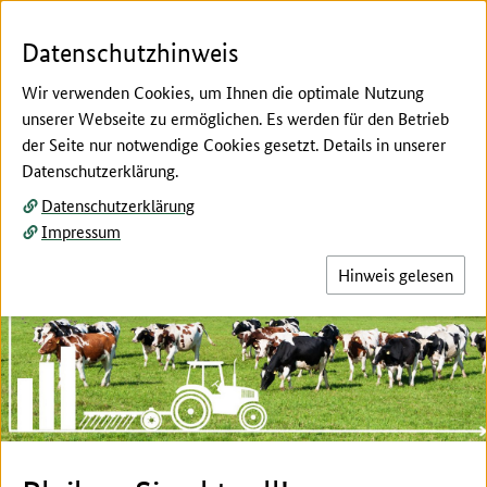
Zum Seiteninhalt
Zur Suche
Zur Hauptnavigation
Zur Metanavigation
Zur Fußnavigation
Menü
Suc
Datenschutzhinweis
Wir verwenden Cookies, um Ihnen die optimale Nutzung
unserer Webseite zu ermöglichen. Es werden für den Betrieb
der Seite nur notwendige Cookies gesetzt. Details in unserer
Top-Themen:
Datenschutzerklärung.
Datenschutzerklärung
Hier beginnt der Hauptinhalt dieser Seite
Impressum
Hinweis gelesen