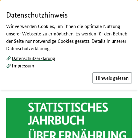
Zum Seiteninhalt
Zur Suche
Zur Hauptnavigation
Zur Metanavigation
Zur Fußnavigation
Menü
Suc
Datenschutzhinweis
Wir verwenden Cookies, um Ihnen die optimale Nutzung
unserer Webseite zu ermöglichen. Es werden für den Betrieb
der Seite nur notwendige Cookies gesetzt. Details in unserer
Hier beginnt der Hauptinhalt dieser Seite
Datenschutzerklärung.
Jahrbuchtabellen aktualisiert
Datenschutzerklärung
Impressum
Hier finden Sie die im Juli 2026 aktualisierten
Tabellen des Statistischen Jahrbuchs.
Hinweis gelesen