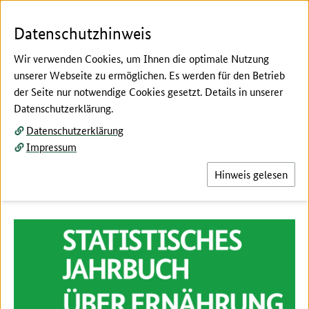
Zum Seiteninhalt
Zur Suche
Zur Hauptnavigation
Zur Metanavigation
Zur Fußnavigation
Menü
Suc
Datenschutzhinweis
Wir verwenden Cookies, um Ihnen die optimale Nutzung
unserer Webseite zu ermöglichen. Es werden für den Betrieb
der Seite nur notwendige Cookies gesetzt. Details in unserer
Hier beginnt der Hauptinhalt dieser Seite
Datenschutzerklärung.
Jahrbuchtabellen aktualisiert
Datenschutzerklärung
Impressum
Hier finden Sie die im Juli 2026 aktualisierten
Tabellen des Statistischen Jahrbuchs.
Hinweis gelesen