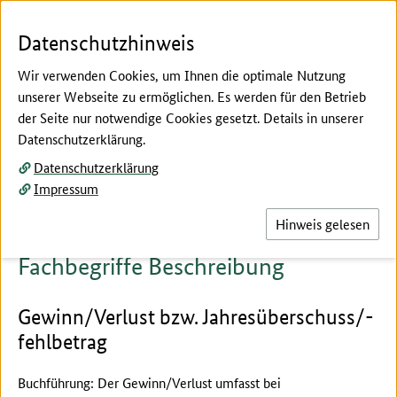
Zum Seiteninhalt
Zur Suche
Zur Hauptnavigation
Zur Metanavigation
Zur Fußnavigation
Menü
Suc
Datenschutzhinweis
Wir verwenden Cookies, um Ihnen die optimale Nutzung
unserer Webseite zu ermöglichen. Es werden für den Betrieb
der Seite nur notwendige Cookies gesetzt. Details in unserer
Hier beginnt der Hauptinhalt dieser Seite
Datenschutzerklärung.
Fachbegriffe erklärt
Datenschutzerklärung
Beschreibung
Impressum
Hinweis gelesen
Fachbegriffe Beschreibung
Gewinn/Verlust bzw. Jahresüberschuss/-
fehlbetrag
Buchführung: Der Gewinn/Verlust umfasst bei