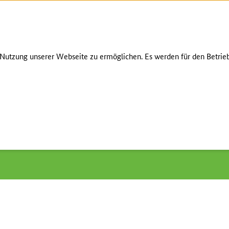
Zum Seiteninhalt
Zur Suche
Zur Hauptnavigation
Zur Metanavigation
Zur Fußnavigation
INHALT
KONTAKT
HILFE
LEICH
utzung unserer Webseite zu ermöglichen. Es werden für den Betrieb