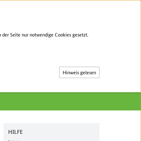
TE SPRACHE
GEBÄRDENSPRACHE
LOG-IN
 der Seite nur notwendige Cookies gesetzt.
Suche
Hinweis gelesen
HILFE