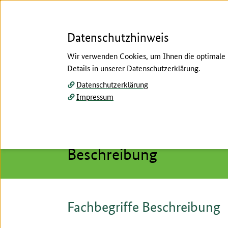
Datenschutzhinweis
Wir verwenden Cookies, um Ihnen die optimale N
Details in unserer Datenschutzerklärung.
Menü
Datenschutzerklärung
Impressum
Startseite
/
Hilfe
/
Fachbegriffe erklärt
Hier beginnt der Hauptinhalt dieser Seite
Fachbegriffe erklärt
Beschreibung
Fachbegriffe Beschreibung