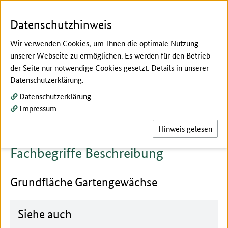
Zum Seiteninhalt
Zur Suche
Zur Hauptnavigation
Zur Metanavigation
Zur Fußnavigation
Menü
Suc
Datenschutzhinweis
Wir verwenden Cookies, um Ihnen die optimale Nutzung
unserer Webseite zu ermöglichen. Es werden für den Betrieb
der Seite nur notwendige Cookies gesetzt. Details in unserer
Hier beginnt der Hauptinhalt dieser Seite
Datenschutzerklärung.
Fachbegriffe erklärt
Datenschutzerklärung
Beschreibung
Impressum
Hinweis gelesen
Fachbegriffe Beschreibung
Grundfläche Gartengewächse
Siehe auch