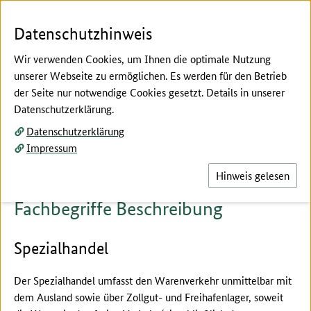
Zum Seiteninhalt
Zur Suche
Zur Hauptnavigation
Zur Metanavigation
Zur Fußnavigation
Menü
Suc
Datenschutzhinweis
Wir verwenden Cookies, um Ihnen die optimale Nutzung
unserer Webseite zu ermöglichen. Es werden für den Betrieb
der Seite nur notwendige Cookies gesetzt. Details in unserer
Hier beginnt der Hauptinhalt dieser Seite
Datenschutzerklärung.
Fachbegriffe erklärt
Datenschutzerklärung
Beschreibung
Impressum
Hinweis gelesen
Fachbegriffe Beschreibung
Spezialhandel
Der Spezialhandel umfasst den Warenverkehr unmittelbar mit
dem Ausland sowie über Zollgut- und Freihafenlager, soweit