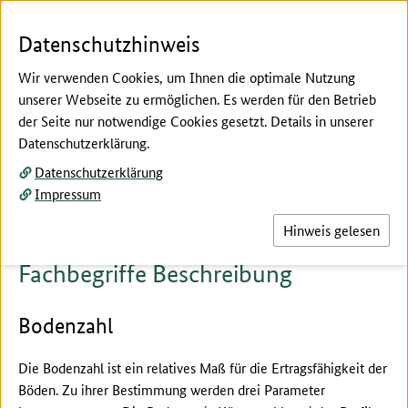
Zum Seiteninhalt
Zur Suche
Zur Hauptnavigation
Zur Metanavigation
Zur Fußnavigation
Menü
Suc
Datenschutzhinweis
Wir verwenden Cookies, um Ihnen die optimale Nutzung
unserer Webseite zu ermöglichen. Es werden für den Betrieb
der Seite nur notwendige Cookies gesetzt. Details in unserer
Hier beginnt der Hauptinhalt dieser Seite
Datenschutzerklärung.
Fachbegriffe erklärt
Datenschutzerklärung
Beschreibung
Impressum
Hinweis gelesen
Fachbegriffe Beschreibung
Bodenzahl
Die Bodenzahl ist ein relatives Maß für die Ertragsfähigkeit der
Böden. Zu ihrer Bestimmung werden drei Parameter