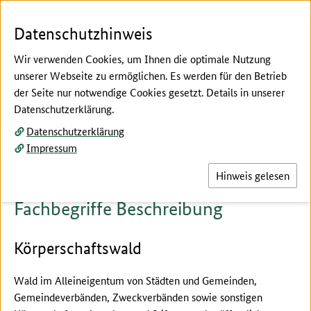
Zum Seiteninhalt
Zur Suche
Zur Hauptnavigation
Zur Metanavigation
Zur Fußnavigation
Menü
Suc
Datenschutzhinweis
Wir verwenden Cookies, um Ihnen die optimale Nutzung
unserer Webseite zu ermöglichen. Es werden für den Betrieb
der Seite nur notwendige Cookies gesetzt. Details in unserer
Hier beginnt der Hauptinhalt dieser Seite
Datenschutzerklärung.
Fachbegriffe erklärt
Datenschutzerklärung
Beschreibung
Impressum
Hinweis gelesen
Fachbegriffe Beschreibung
Körperschaftswald
Wald im Alleineigentum von Städten und Gemeinden,
Gemeindeverbänden, Zweckverbänden sowie sonstigen