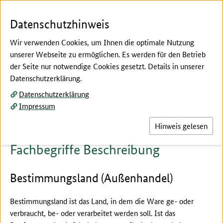
Zum Seiteninhalt
Zur Suche
Zur Hauptnavigation
Zur Metanavigation
Zur Fußnavigation
Menü
Suc
Datenschutzhinweis
Wir verwenden Cookies, um Ihnen die optimale Nutzung
unserer Webseite zu ermöglichen. Es werden für den Betrieb
der Seite nur notwendige Cookies gesetzt. Details in unserer
Hier beginnt der Hauptinhalt dieser Seite
Datenschutzerklärung.
Fachbegriffe erklärt
Datenschutzerklärung
Beschreibung
Impressum
Hinweis gelesen
Fachbegriffe Beschreibung
Bestimmungsland (Außenhandel)
Bestimmungsland ist das Land, in dem die Ware ge- oder
verbraucht, be- oder verarbeitet werden soll. Ist das