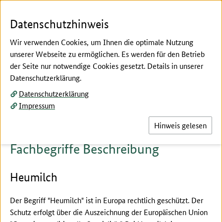
Zum Seiteninhalt
Zur Suche
Zur Hauptnavigation
Zur Metanavigation
Zur Fußnavigation
Menü
Suc
Datenschutzhinweis
Wir verwenden Cookies, um Ihnen die optimale Nutzung
unserer Webseite zu ermöglichen. Es werden für den Betrieb
der Seite nur notwendige Cookies gesetzt. Details in unserer
Hier beginnt der Hauptinhalt dieser Seite
Datenschutzerklärung.
Fachbegriffe erklärt
Datenschutzerklärung
Beschreibung
Impressum
Hinweis gelesen
Fachbegriffe Beschreibung
Heumilch
Der Begriff "Heumilch" ist in Europa rechtlich geschützt. Der
Schutz erfolgt über die Auszeichnung der Europäischen Union