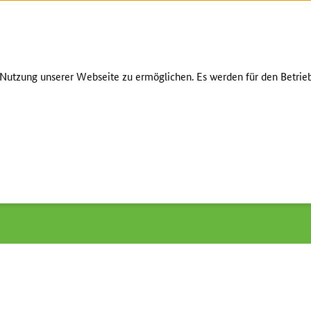
Zum Seiteninhalt
Zur Suche
Zur Hauptnavigation
Zur Metanavigation
Zur Fußnavigation
INHALT
KONTAKT
HILFE
LEICH
utzung unserer Webseite zu ermöglichen. Es werden für den Betrieb