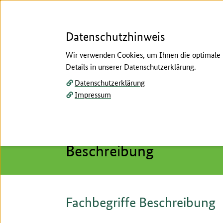
Datenschutzhinweis
Wir verwenden Cookies, um Ihnen die optimale N
Details in unserer Datenschutzerklärung.
Menü
Datenschutzerklärung
Impressum
Startseite
/
Hilfe
/
Fachbegriffe erklärt
Hier beginnt der Hauptinhalt dieser Seite
Fachbegriffe erklärt
Beschreibung
Fachbegriffe Beschreibung