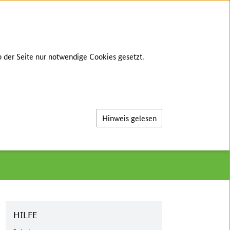
TE SPRACHE
GEBÄRDENSPRACHE
LOG-IN
 der Seite nur notwendige Cookies gesetzt.
Suche
Hinweis gelesen
HILFE