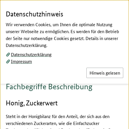
Zum Seiteninhalt
Zur Suche
Zur Hauptnavigation
Zur Metanavigation
Zur Fußnavigation
Menü
Suc
Datenschutzhinweis
Wir verwenden Cookies, um Ihnen die optimale Nutzung
unserer Webseite zu ermöglichen. Es werden für den Betrieb
der Seite nur notwendige Cookies gesetzt. Details in unserer
Hier beginnt der Hauptinhalt dieser Seite
Datenschutzerklärung.
Fachbegriffe erklärt
Datenschutzerklärung
Beschreibung
Impressum
Hinweis gelesen
Fachbegriffe Beschreibung
Honig, Zuckerwert
Steht in der Honigbilanz für den Anteil, der sich aus den
verschiedenen Zuckerarten, wie die Einfachzucker