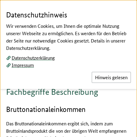
Zum Seiteninhalt
Zur Suche
Zur Hauptnavigation
Zur Metanavigation
Zur Fußnavigation
Menü
Suc
Datenschutzhinweis
Wir verwenden Cookies, um Ihnen die optimale Nutzung
unserer Webseite zu ermöglichen. Es werden für den Betrieb
der Seite nur notwendige Cookies gesetzt. Details in unserer
Hier beginnt der Hauptinhalt dieser Seite
Datenschutzerklärung.
Fachbegriffe erklärt
Datenschutzerklärung
Beschreibung
Impressum
Hinweis gelesen
Fachbegriffe Beschreibung
Bruttonationaleinkommen
Das Bruttonationaleinkommen ergibt sich, indem zum
Bruttoinlandsprodukt die von der übrigen Welt empfangenen