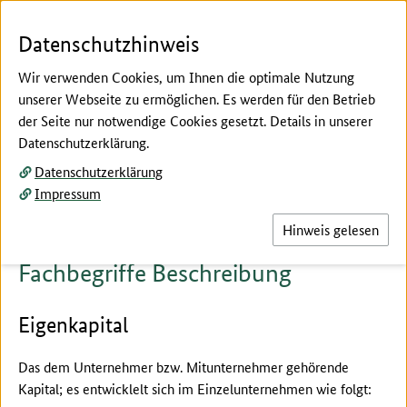
Zum Seiteninhalt
Zur Suche
Zur Hauptnavigation
Zur Metanavigation
Zur Fußnavigation
Menü
Suc
Datenschutzhinweis
Wir verwenden Cookies, um Ihnen die optimale Nutzung
unserer Webseite zu ermöglichen. Es werden für den Betrieb
der Seite nur notwendige Cookies gesetzt. Details in unserer
Hier beginnt der Hauptinhalt dieser Seite
Datenschutzerklärung.
Fachbegriffe erklärt
Datenschutzerklärung
Beschreibung
Impressum
Hinweis gelesen
Fachbegriffe Beschreibung
Eigenkapital
Das dem Unternehmer bzw. Mitunternehmer gehörende
Kapital; es entwicklelt sich im Einzelunternehmen wie folgt: