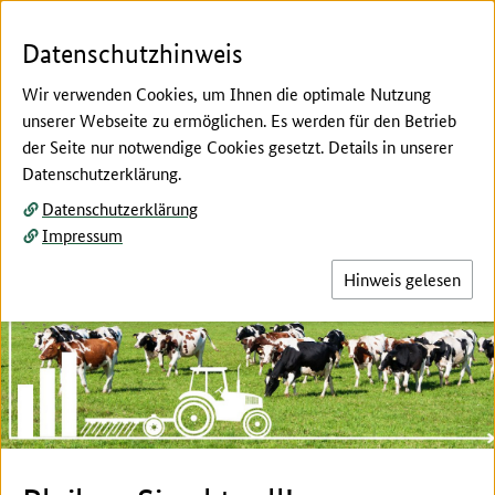
Zum Seiteninhalt
Zur Suche
Zur Hauptnavigation
Zur Metanavigation
Zur Fußnavigation
Menü
Suc
Datenschutzhinweis
Wir verwenden Cookies, um Ihnen die optimale Nutzung
unserer Webseite zu ermöglichen. Es werden für den Betrieb
der Seite nur notwendige Cookies gesetzt. Details in unserer
Top-Themen:
Datenschutzerklärung.
Datenschutzerklärung
Hier beginnt der Hauptinhalt dieser Seite
Impressum
Hinweis gelesen