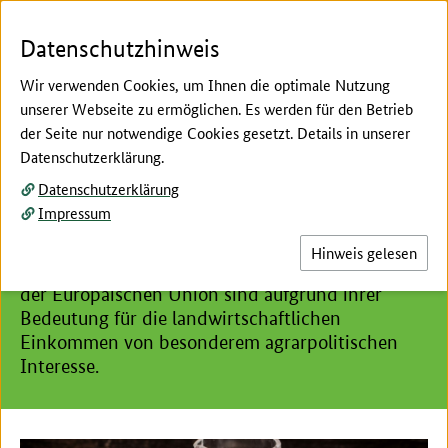
Zum Seiteninhalt
Zur Suche
Zur Hauptnavigation
Zur Metanavigation
Zur Unternavigation
Zur Fußnavigation
Menü
Suc
Datenschutzhinweis
Wir verwenden Cookies, um Ihnen die optimale Nutzung
unserer Webseite zu ermöglichen. Es werden für den Betrieb
der Seite nur notwendige Cookies gesetzt. Details in unserer
Hier beginnt der Hauptinhalt dieser Seite
Datenschutzerklärung.
Agrarmarkt
Datenschutzerklärung
Milch und Milcherzeugnisse
Impressum
Die Märkte für Milch und Milcherzeugnisse in
Hinweis gelesen
Deutschland und den anderen Mitgliedstaaten
der Europäischen Union sind aufgrund ihrer
Bedeutung für die landwirtschaftlichen
Einkommen von besonderem agrarpolitischen
Interesse.