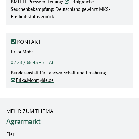
BMLEH-Pressemitteilung:
Erfolgreiche
Seuchenbekämpfung: Deutschland gewinnt MKS-
Freiheitsstatus zurück
KONTAKT
Ansprechpartner:
Erika Mohr
Telefonnummer:
02 28 / 68 45 - 31 73
Behörde:
Bundesanstalt für Landwirtschaft und Ernährung
(at)
(dot)
Erika.Mohr
ble
de
MEHR ZUM THEMA
Agrarmarkt
Eier