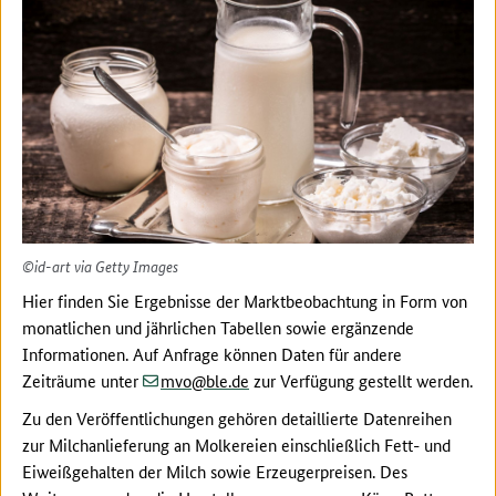
©id-art via Getty Images
Hier finden Sie Ergebnisse der Marktbeobachtung in Form von
monatlichen und jährlichen Tabellen sowie ergänzende
Informationen. Auf Anfrage können Daten für andere
(at)
(dot)
Zeiträume unter
mvo
ble
de
zur Verfügung gestellt werden.
Zu den Veröffentlichungen gehören detaillierte Datenreihen
zur Milchanlieferung an Molkereien einschließlich Fett- und
Eiweißgehalten der Milch sowie Erzeugerpreisen. Des