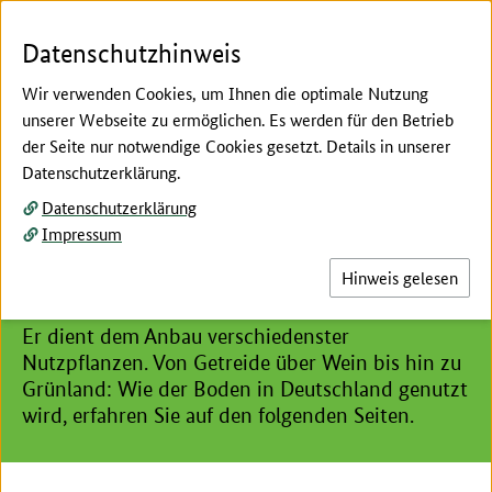
Zum Seiteninhalt
Zur Suche
Zur Hauptnavigation
Zur Metanavigation
Zur Fußnavigation
Menü
Suc
Datenschutzhinweis
Wir verwenden Cookies, um Ihnen die optimale Nutzung
unserer Webseite zu ermöglichen. Es werden für den Betrieb
der Seite nur notwendige Cookies gesetzt. Details in unserer
Hier beginnt der Hauptinhalt dieser Seite
Datenschutzerklärung.
Landwirtschaft
Datenschutzerklärung
Bodennutzung und pflanzliche
Impressum
Erzeugung
Hinweis gelesen
Der Boden ist das Herzstück der Landwirtschaft.
Er dient dem Anbau verschiedenster
Nutzpflanzen. Von Getreide über Wein bis hin zu
Grünland: Wie der Boden in Deutschland genutzt
wird, erfahren Sie auf den folgenden Seiten.