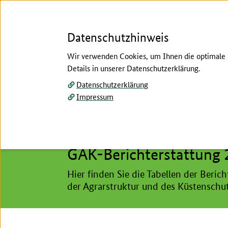
Datenschutzhinweis
Wir verwenden Cookies, um Ihnen die optimale N
Details in unserer Datenschutzerklärung.
Menü
Datenschutzerklärung
Impressum
Startseite
/
Ländlicher Raum, Förderungen
/
Gem
Hier beginnt der Hauptinhalt dieser Seite
Gemeinschaftsaufgabe zur Verbesserung de
GAK-Berichterstattung 
Hier finden Sie die Tabellen der Beri
der Agrarstruktur und des Küstenschut