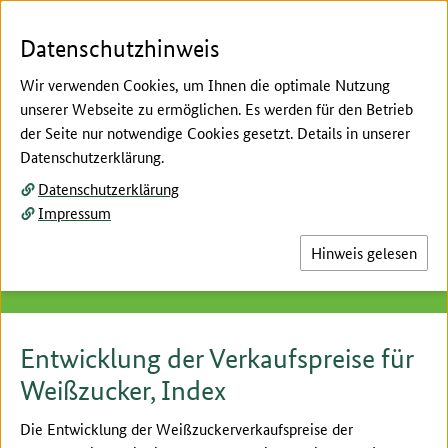
Zum Seiteninhalt
Zur Suche
Zur Hauptnavigation
Zur Metanavigation
Zur Unternavigation
Zur Fußnavigation
Menü
Suc
Datenschutzhinweis
Wir verwenden Cookies, um Ihnen die optimale Nutzung
unserer Webseite zu ermöglichen. Es werden für den Betrieb
der Seite nur notwendige Cookies gesetzt. Details in unserer
Hier beginnt der Hauptinhalt dieser Seite
Datenschutzerklärung.
Preise
Datenschutzerklärung
Erzeugerpreisindex Weißzucker
Impressum
Hier finden Sie die monatlichen Meldungen des
Hinweis gelesen
Erzeugerpreisindizes für Weißzucker.
Entwicklung der Verkaufspreise für
Weißzucker, Index
Die Entwicklung der Weißzuckerverkaufspreise der