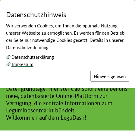
Zum Seiteninhalt
Zur Suche
Zur Hauptnavigation
Zur Metanavigation
Zur Unternavigation
Zur Fußnavigation
Menü
Suc
Datenschutzhinweis
Wir verwenden Cookies, um Ihnen die optimale Nutzung
unserer Webseite zu ermöglichen. Es werden für den Betrieb
der Seite nur notwendige Cookies gesetzt. Details in unserer
Hier beginnt der Hauptinhalt dieser Seite
Datenschutzerklärung.
Öle, Fette und Hülsenfrüchte
Datenschutzerklärung
LeguDash
Impressum
Wer mit Körnerleguminosen arbeitet, braucht
Hinweis gelesen
transparente Zahlen und eine fundierte
Datengrundlage. Hier steht ab sofort eine bei uns
neue, datenbasierte Online-Plattform zur
Verfügung, die zentrale Informationen zum
Leguminosenmarkt bündelt.
Willkommen auf dem LeguDash!