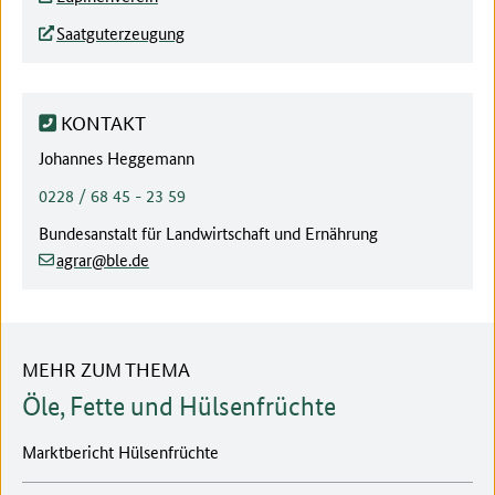
Saatguterzeugung
KONTAKT
Ansprechpartner:
Johannes Heggemann
Telefonnummer:
0228 / 68 45 - 23 59
Behörde:
Bundesanstalt für Landwirtschaft und Ernährung
(at)
(dot)
agrar
ble
de
MEHR ZUM THEMA
Öle, Fette und Hülsenfrüchte
Marktbericht Hülsenfrüchte