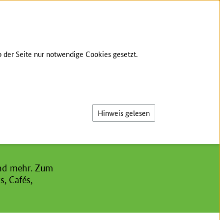
TE SPRACHE
GEBÄRDENSPRACHE
LOG-IN
 der Seite nur notwendige Cookies gesetzt.
Suche
Hinweis gelesen
und mehr. Zum
, Cafés,