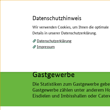
Datenschutzhinweis
Wir verwenden Cookies, um Ihnen die optimale N
Details in unserer Datenschutzerklärung.
Menü
Datenschutzerklärung
Impressum
Startseite
/
Ernährung
/
Ernährungsgewerbe
/
Ga
Hier beginnt der Hauptinhalt dieser Seite
Ernährungsgewerbe
Gastgewerbe
Die Statistiken zum Gastgewerbe geb
Gastgewerbe zählen unter anderem Hote
Eisdielen und Imbisshallen oder Catere