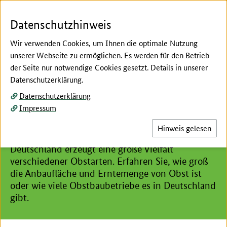
Zum Seiteninhalt
Zur Suche
Zur Hauptnavigation
Zur Metanavigation
Zur Unternavigation
Zur Fußnavigation
Menü
Suc
Datenschutzhinweis
Wir verwenden Cookies, um Ihnen die optimale Nutzung
unserer Webseite zu ermöglichen. Es werden für den Betrieb
der Seite nur notwendige Cookies gesetzt. Details in unserer
Hier beginnt der Hauptinhalt dieser Seite
Datenschutzerklärung.
Obstanbau
Datenschutzerklärung
Allgemeines zum Obstanbau
Impressum
Von Baumobst, wie Äpfeln, Birnen und Kirschen,
Hinweis gelesen
über Erdbeeren und Strauchbeeren –
Deutschland erzeugt eine große Vielfalt
verschiedener Obstarten. Erfahren Sie, wie groß
die Anbaufläche und Erntemenge von Obst ist
oder wie viele Obstbaubetriebe es in Deutschland
gibt.