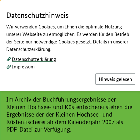
Zum Seiteninhalt
Zur Suche
Zur Hauptnavigation
Zur Metanavigation
Zur Unternavigation
Zur Fußnavigation
Menü
Su
Datenschutzhinweis
Wir verwenden Cookies, um Ihnen die optimale Nutzung
unserer Webseite zu ermöglichen. Es werden für den Betrieb
der Seite nur notwendige Cookies gesetzt. Details in unserer
Hier beginnt der Hauptinhalt dieser Seite
Datenschutzerklärung.
Testbetriebsnetz Fischerei (Buchführungsergebnisse)
Datenschutzerklärung
Archiv
Impressum
Buchführungsergebnisse
Hinweis gelesen
Fischerei
Im Archiv der Buchführungsergebnisse der
Kleinen Hochsee- und Küstenfischerei stehen die
Ergebnisse der der Kleinen Hochsee- und
Küstenfischerei ab dem Kalenderjahr 2007 als
PDF-Datei zur Verfügung.