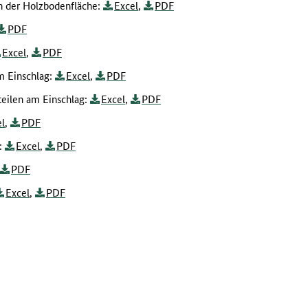
n der Holzbodenfläche:
Excel
,
PDF
PDF
Excel
,
PDF
m Einschlag:
Excel
,
PDF
teilen am Einschlag:
Excel
,
PDF
l
,
PDF
g:
Excel
,
PDF
PDF
Excel
,
PDF