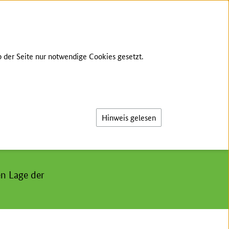
TE SPRACHE
GEBÄRDENSPRACHE
LOG-IN
 der Seite nur notwendige Cookies gesetzt.
Suche
ungsergebnisse Forstwirtschaft
Hinweis gelesen
en Lage der