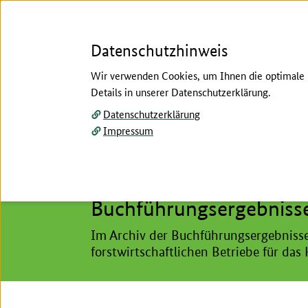
Datenschutzhinweis
Wir verwenden Cookies, um Ihnen die optimale N
Details in unserer Datenschutzerklärung.
Menü
Datenschutzerklärung
Impressum
Startseite
/
Landwirtschaft
/
Testbetriebsnetz
/
T
Hier beginnt der Hauptinhalt dieser Seite
Archiv Buchführungsergebnisse Forstwirts
Buchführungsergebnisse
Im Archiv der Buchführungsergebnisse 
forstwirtschaftlichen Betriebe für das