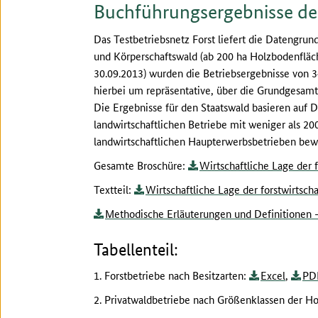
Buchführungsergebnisse der
Das Testbetriebsnetz Forst liefert die Datengrun
und Körperschaftswald (ab 200 ha Holzbodenfläche
30.09.2013) wurden die Betriebsergebnisse von 34
hierbei um repräsentative, über die Grundgesamt
Die Ergebnisse für den Staatswald basieren auf 
landwirtschaftlichen Betriebe mit weniger als 20
landwirtschaftlichen Haupterwerbsbetrieben bewirt
Gesamte Broschüre:
Wirtschaftliche Lage der 
Textteil:
Wirtschaftliche Lage der forstwirtsch
Methodische Erläuterungen und Definitionen - 
Tabellenteil:
1. Forstbetriebe nach Besitzarten:
Excel
,
PD
2. Privatwaldbetriebe nach Größenklassen der H