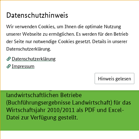
Zum Seiteninhalt
Zur Suche
Zur Hauptnavigation
Zur Metanavigation
Zur Fußnavigation
Menü
Su
Datenschutzhinweis
Wir verwenden Cookies, um Ihnen die optimale Nutzung
unserer Webseite zu ermöglichen. Es werden für den Betrieb
der Seite nur notwendige Cookies gesetzt. Details in unserer
Hier beginnt der Hauptinhalt dieser Seite
Datenschutzerklärung.
Archiv Buchführungsergebnisse Landwirtschaft
Datenschutzerklärung
Buchführungsergebnisse
Impressum
Landwirtschaft 2010/11
Hinweis gelesen
Es werden die Ergebnisse der
landwirtschaftlichen Betriebe
(Buchführungsergebnisse Landwirtschaft) für das
Wirtschaftsjahr 2010/2011 als PDF und Excel-
Datei zur Verfügung gestellt.