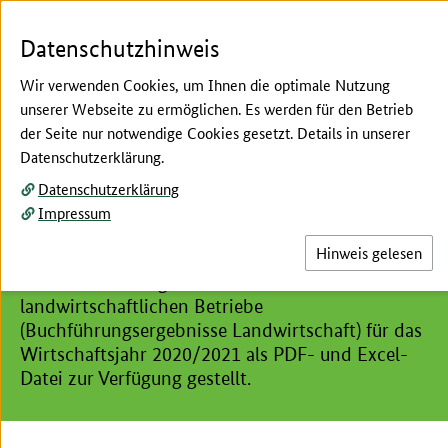
Zum Seiteninhalt
Zur Suche
Zur Hauptnavigation
Zur Metanavigation
Zur Fußnavigation
Menü
Su
Datenschutzhinweis
Wir verwenden Cookies, um Ihnen die optimale Nutzung
unserer Webseite zu ermöglichen. Es werden für den Betrieb
der Seite nur notwendige Cookies gesetzt. Details in unserer
Hier beginnt der Hauptinhalt dieser Seite
Datenschutzerklärung.
Archiv Buchführungsergebnisse Landwirtschaft
Datenschutzerklärung
Buchführungsergebnisse
Impressum
Landwirtschaft 2020/21
Hinweis gelesen
Es werden die Ergebnisse der
landwirtschaftlichen Betriebe
(Buchführungsergebnisse Landwirtschaft) für das
Wirtschaftsjahr 2020/2021 als PDF- und Excel-
Datei zur Verfügung gestellt.